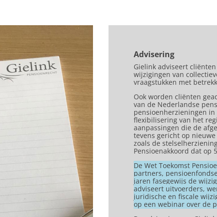
Advisering
Gielink adviseert cliënte
wijzigingen van collectie
vraagstukken met betrekk
Ook worden cliënten gead
van de Nederlandse pensi
pensioenherzieningen in 
flexibilisering van het r
aanpassingen die de afgel
tevens gericht op nieuwe
zoals de stelselherzienin
Pensioenakkoord dat op 5 
De Wet Toekomst Pensioene
partners, pensioenfonds
jaren fasegewijs de wijz
adviseert uitvoerders, w
juridische en fiscale wij
op een webinar over de p