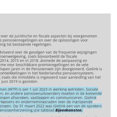
n over de juridische en fiscale aspecten bij voorgenomen
ve pensioenregelingen en over de oplossingen voor
ing tot bestaande regelingen.
viseerd over de gevolgen van de frequente wijzigingen
oenwetgeving, zoals bijvoorbeeld de fiscale
2014, 2015 en in 2018, alsmede de aanpassing en
egime voor beschikbare premieregelingen en de vele
open jaren in de Pensioenwet zijn doorgevoerd. Gielink is
 ontwikkelingen in het Nederlandse pensioensysteem,
g zoals die inmiddels is ingevoerd naar aanleiding van het
juni 2019 is gesloten.
n (WTP) is per 1 juli 2023 in werking getreden. Sociale
en, en andere pensioenuitvoerders moeten in de komende
igingen afspreken, vastleggen en communiceren. Gielink
erkgevers en ondernemingsraden over de ingrijpende
zigingen. Op 31 maart 2022 was Gielink een van de sprekers
ensioenherziening (zie tabblad
Bijeenkomsten
).