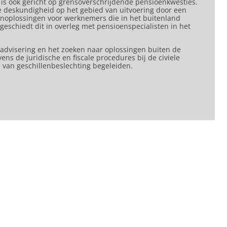
 is ook gericht op grensoverschrijdende pensioenkwesties.
ke deskundigheid op het gebied van uitvoering door een
noplossingen voor werknemers die in het buitenland
eschiedt dit in overleg met pensioenspecialisten in het
 advisering en het zoeken naar oplossingen buiten de
vens de juridische en fiscale procedures bij de civiele
 van geschillenbeslechting begeleiden.